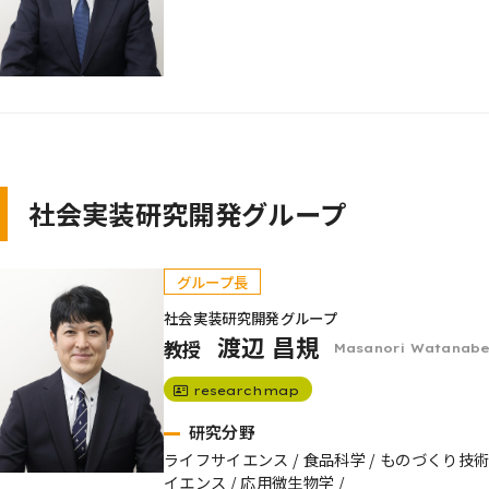
社会実装研究開発グループ
グループ長
社会実装研究開発グループ
渡辺 昌規
教授
Masanori Watanab
researchmap
研究分野
ライフサイエンス / 食品科学 / ものづくり技
イエンス / 応用微生物学 /